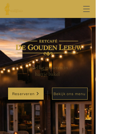
Gezellig genieten in
hartje bakel
Reserveren
Bekijk ons menu