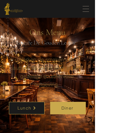
Ons Menu
Eetcafe De Gouden Leeuw
Verken de smaken van
authentiek lekker eten in een
gezellige en sfeervolle
omgeving.
Lunch
Diner